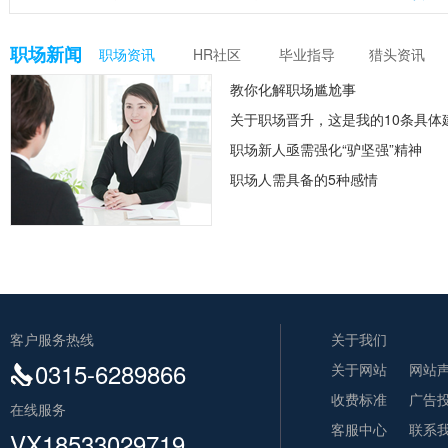
职场新闻
职场资讯
HR社区
毕业指导
猎头资讯
教你化解职场尴尬事
关于职场晋升，这是我的10条具体
职场新人亟需强化“驴坚强”精神
职场人需具备的5种感情
客户服务热线
关于我们
0315-6289866
关于网站
网站
收费标准
广告
在线服务
客服中心
联系
VX18533029719