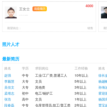
4000
王女士
女 | 27岁 | 大专 | 在校学生
期望岗位：
销售
期
照片人才
最新简历
姓名
学历
求职岗位
工作经验
姓名
赵强
中专
工业/工厂类,普通工人
10年以上
徐长
李颖慧
大专
文员
5年以上
杨越
吴佳文
大专
其他类
3年以上
孙海
孟维志
初中
电工/锅炉工
3年以上
霍迎
张浩
高中
文员
1年以上
杨国
段春磊
中专
仓库管理员,技工/普工类
2年以上
贾宝