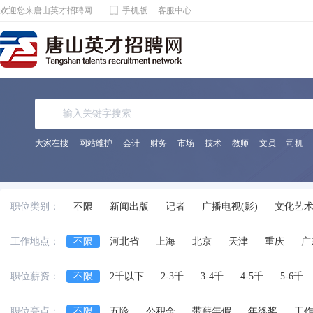
欢迎您来唐山英才招聘网
手机版
客服中心
大家在搜
网站维护
会计
财务
市场
技术
教师
文员
司机
职位类别：
不限
新闻出版
记者
广播电视(影)
文化艺
其它相关职位
工作地点：
不限
河北省
上海
北京
天津
重庆
广
四川省
安徽省
江西省
黑龙江省
陕西省
职位薪资：
不限
2千以下
2-3千
3-4千
4-5千
5-6千
台湾省
香港
澳门
国外
职位亮点：
不限
五险
公积金
带薪年假
年终奖
工