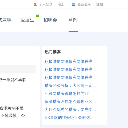
个人登录
|
注册
企业登录
|
注册
找兼职
应届生
招聘会
薪闻
热门推荐
积极维护防汛救灾网络秩序...
积极维护防汛救灾网络秩序...
积极维护防汛救灾网络秩序...
成一单就不再联
猎头经验分析：大公司一定...
互联网猎头都是怎样与IT...
资深猎头叫你怎么选创业公...
谦虚求教的不懂
为什么优秀的猎头，要先学...
要不懂装懂，令
HR喜欢的猎头绝不会做这...