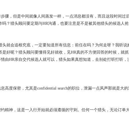
作步骤，但是中间就像人间蒸发一样，一点消息都没有，而且这段时间过
作吗？猎头顾问要定期与HR沟通，也要注意是不是被其他猎头的候选人抢
猎头就会追根究底，一定要知道所有信息：前任在吗？为何走呀？我听说
答是好呢？猎头顾问要懂得见好就收，见HR真的不方便回答的时候，就
情由HR亲自交代候选人就可以，猎头如果真想知道，去别处打听打听，
密，尤其是confidential search的职位，泄漏一点风声那就是大
契约精神，这是一入行开始就必须遵循的守则。任何一个猎头，无论订单