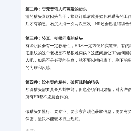
第二种：杳无音讯人间蒸发的猎头
游的猎头喜欢闷头苦干，接到订单后就开始各种猎头的工
后才有消息。石沉大海一次两次三次，HR还会愿意继续合
第三种：较真、刨根问底的猎头
有些职位会有一定敏感性，HR不一定方便如实道来。有的
汇报线的这个老板是不是很难伺候？这些问题让HR如何回
人吧，如果不是必要的信息，就不要刨根问底了。剩下的事
的为难和反感。
第四种：没有契约精神、破坏规则的猎头
尽管猎头需要具备八卦技能，但也必须守口如瓶，对客户信息高度保
所有HR都不愿意合作的。
做猎头要懂行、要专业、要会察言观色获取信息，更要有
保密，坚决不能破坏行业规矩。