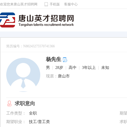
欢迎您来唐山英才招聘网
手机版
客服中心
简历编号：N80243275570741366
杨先生
男
|
28岁
|
高中
|
3年以上
|
未知
现居：
唐山市
求职意向
工作类型：
全职
期
期望职业：
技工/普工类
求