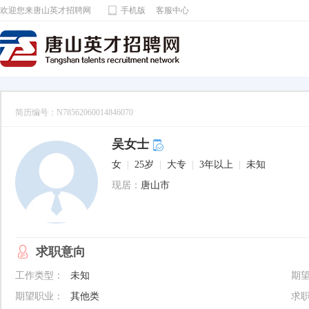
欢迎您来唐山英才招聘网
手机版
客服中心
简历编号：N78562060014846070
吴女士
女
|
25岁
|
大专
|
3年以上
|
未知
现居：
唐山市
求职意向
工作类型：
未知
期
期望职业：
其他类
求