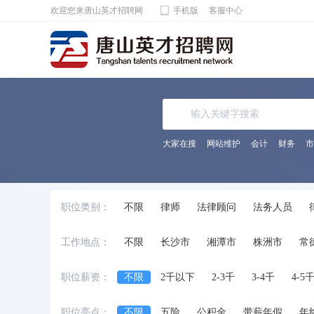
欢迎您来唐山英才招聘网
手机版
客服中心
大家在搜
网站维护
会计
财务
市
职位类别：
不限
律师
法律顾问
法务人员
工作地点：
不限
长沙市
湘潭市
株洲市
常
职位薪资：
不限
2千以下
2-3千
3-4千
4-5
职位亮点：
不限
五险
公积金
带薪年假
年