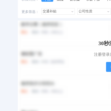
美女多
帅哥多
有提成
有补助
更多筛选：
本站职位
盟站职位
30
注册登录