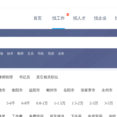
首页
找工作
招人才
找企业
场
技术
教师
文员
司机
培训
业务
律师助理
书记员
其它相关职位
德市
衡阳市
益阳市
郴州市
岳阳市
张家界市
永州市
千
5-6千
6-8千
0.8-1万
1-1.5万
1.5-2万
2-3万
3-5万
终奖
工作餐
免费培训
班车接送
下午茶
年底双薪
包吃