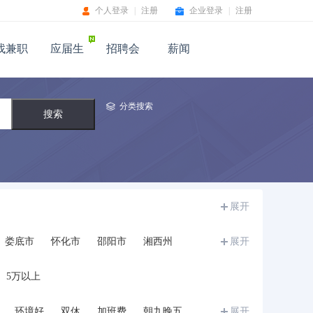
个人登录
|
注册
企业登录
|
注册
找兼职
应届生
招聘会
薪闻
分类搜索
展开
娄底市
怀化市
邵阳市
湘西州
展开
5万以上
环境好
双休
加班费
朝九晚五
展开