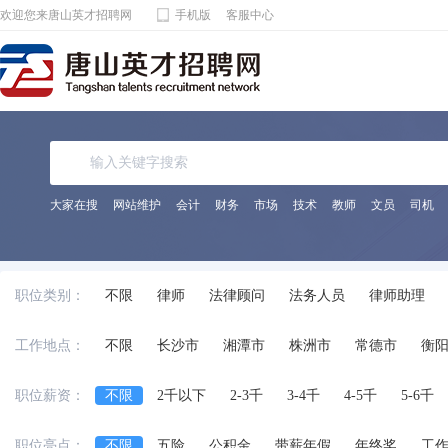
欢迎您来唐山英才招聘网
手机版
客服中心
大家在搜
网站维护
会计
财务
市场
技术
教师
文员
司机
职位类别：
不限
律师
法律顾问
法务人员
律师助理
工作地点：
不限
长沙市
湘潭市
株洲市
常德市
衡
职位薪资：
不限
2千以下
2-3千
3-4千
4-5千
5-6千
职位亮点：
不限
五险
公积金
带薪年假
年终奖
工