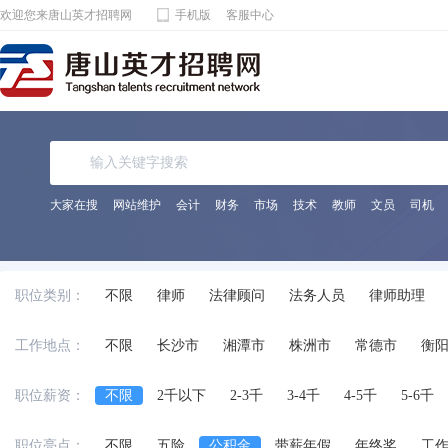
欢迎您来唐山英才招聘网
手机版
客服中心
大家在搜
网站维护
会计
财务
市场
技术
教师
文员
司机
职位类别：
不限
律师
法律顾问
法务人员
律师助理
工作地点：
不限
长沙市
湘潭市
株洲市
常德市
衡
职位薪资：
不限
2千以下
2-3千
3-4千
4-5千
5-6千
职位亮点：
不限
五险
公积金
带薪年假
年终奖
工