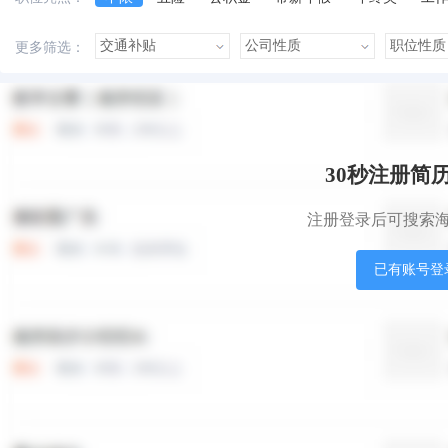
美女多
帅哥多
有提成
有补助
晋升快
更多筛选：
本站职位
盟站职位
30秒注册简
注册登录后可搜索
已有账号登