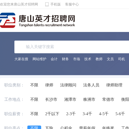
欢迎您来唐山英才招聘网
手机版
客服中心
大家在搜
网站维护
会计
财务
市场
技术
教师
文员
司机
职位类别：
不限
律师
法律顾问
法务人员
律师助理
工作地点：
不限
长沙市
湘潭市
株洲市
常德市
衡
职位薪资：
不限
2千以下
2-3千
3-4千
4-5千
5-6千
职位亮点：
不限
五险
公积金
带薪年假
年终奖
工