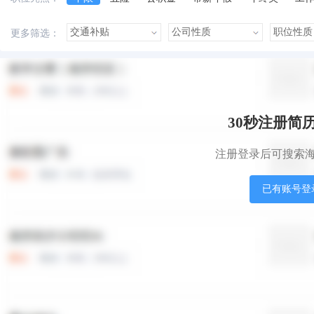
美女多
帅哥多
有提成
有补助
晋升快
更多筛选：
本站职位
盟站职位
30秒注册简
注册登录后可搜索
已有账号登