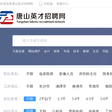
欢迎您来唐山英才招聘网
手机版
客服中心
大家在搜
网站维护
会计
财务
市场
技术
教师
文员
司机
职位类别：
不限
临床医师
影像人员
药剂科主任
医务
工作地点：
不限
长沙市
湘潭市
株洲市
常德市
衡
职位薪资：
不限
2千以下
2-3千
3-4千
4-5千
5-6千
职位亮点：
不限
五险
公积金
带薪年假
年终奖
工