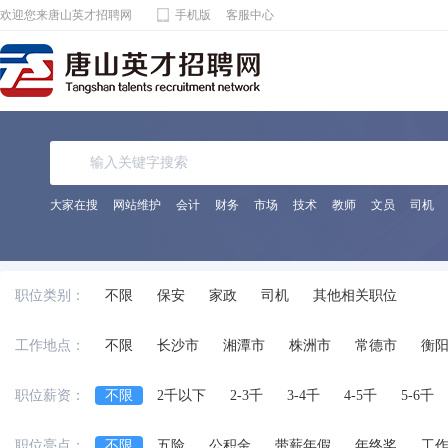
欢迎您来唐山英才招聘网
手机版
客服中心
大家在搜
网站维护
会计
财务
市场
技术
教师
文员
司机
职位类别：
不限
保安
家政
司机
其他相关职位
工作地点：
不限
长沙市
湘潭市
株洲市
常德市
衡
职位薪资：
不限
2千以下
2-3千
3-4千
4-5千
5-6千
职位亮点：
不限
五险
公积金
带薪年假
年终奖
工