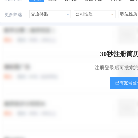
美女多
帅哥多
有提成
有补助
晋升快
更多筛选：
本站职位
盟站职位
30秒注册简
注册登录后可搜索
已有账号登