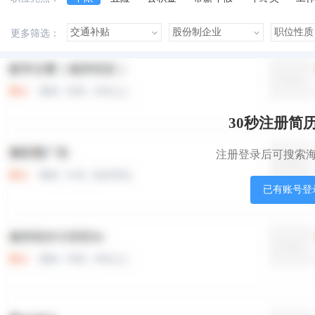
美女多
帅哥多
有提成
有补助
晋升快
更多筛选：
本站职位
盟站职位
30秒注册简
注册登录后可搜索
已有账号登