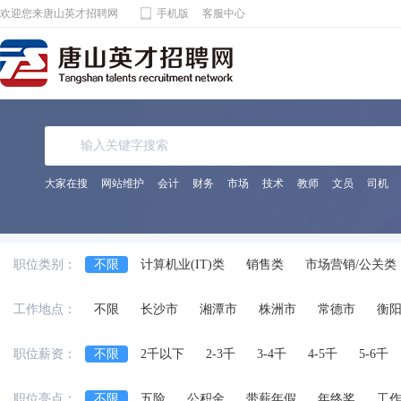
欢迎您来唐山英才招聘网
手机版
客服中心
大家在搜
网站维护
会计
财务
市场
技术
教师
文员
司机
职位类别：
不限
计算机业(IT)类
销售类
市场营销/公关类
电子通讯/电气(器)类
机械(电)/仪表类
金融/保险/
工作地点：
不限
长沙市
湘潭市
株洲市
常德市
衡
化工/制药类
能源动力类
宾馆饭店/餐饮旅游类
法律专业人员类
影视/摄影专业类
编辑/发行类
职位薪资：
不限
2千以下
2-3千
3-4千
4-5千
5-6千
兼职
交通运输服务
工程/机械/能源
服装/纺织
职位亮点：
不限
五险
公积金
带薪年假
年终奖
工