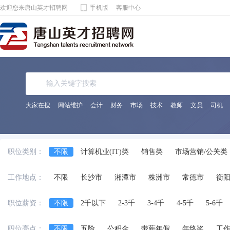
欢迎您来唐山英才招聘网
手机版
客服中心
大家在搜
网站维护
会计
财务
市场
技术
教师
文员
司机
职位类别：
不限
计算机业(IT)类
销售类
市场营销/公关类
电子通讯/电气(器)类
机械(电)/仪表类
金融/保险/
工作地点：
不限
长沙市
湘潭市
株洲市
常德市
衡
化工/制药类
能源动力类
宾馆饭店/餐饮旅游类
法律专业人员类
影视/摄影专业类
编辑/发行类
职位薪资：
不限
2千以下
2-3千
3-4千
4-5千
5-6千
兼职
交通运输服务
工程/机械/能源
服装/纺织
职位亮点：
不限
五险
公积金
带薪年假
年终奖
工