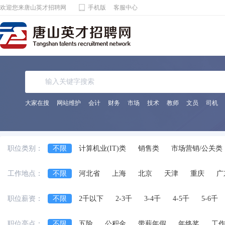
欢迎您来唐山英才招聘网
手机版
客服中心
大家在搜
网站维护
会计
财务
市场
技术
教师
文员
司机
职位类别：
不限
计算机业(IT)类
销售类
市场营销/公关类
电子通讯/电气(器)类
机械(电)/仪表类
金融/保险/
工作地点：
不限
河北省
上海
北京
天津
重庆
广
化工/制药类
能源动力类
宾馆饭店/餐饮旅游类
四川省
安徽省
江西省
黑龙江省
陕西省
法律专业人员类
影视/摄影专业类
编辑/发行类
职位薪资：
不限
2千以下
2-3千
3-4千
4-5千
5-6千
台湾省
香港
澳门
国外
兼职
交通运输服务
工程/机械/能源
服装/纺织
职位亮点：
不限
五险
公积金
带薪年假
年终奖
工