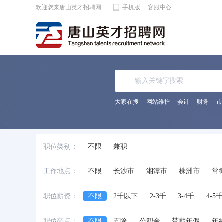
欢迎您来唐山英才招聘网
手机版
客服中心
大家在搜
网站维护
会计
财务
市
职位类别：
不限
兼职
工作地点：
不限
长沙市
湘潭市
株洲市
常
职位薪资：
不限
2千以下
2-3千
3-4千
4-5
职位亮点：
不限
五险
公积金
带薪年假
年