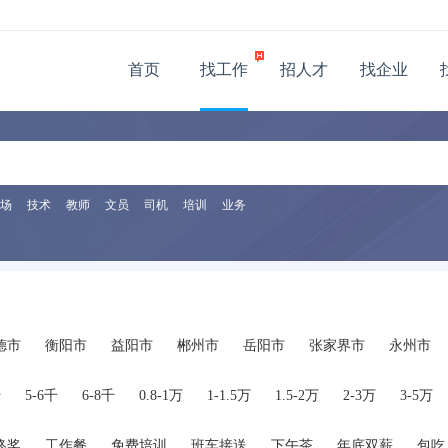
首页
找工作
招人才
找企业
场
技术
教师
文员
司机
培训
业务
德市
衡阳市
益阳市
郴州市
岳阳市
张家界市
永州市
千
5-6千
6-8千
0.8-1万
1-1.5万
1.5-2万
2-3万
3-5万
终奖
工作餐
免费培训
班车接送
下午茶
年底双薪
包吃