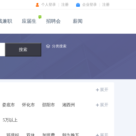
个人登录
|
注册
企业登录
|
注册
找兼职
应届生
招聘会
薪闻
分类搜索
展开
娄底市
怀化市
邵阳市
湘西州
展开
5万以上
环境好
双休
加班费
朝九晚五
展开