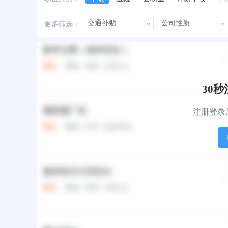
美女多
帅哥多
有提成
有补助
更多筛选：
本站职位
盟站职位
30
注册登录