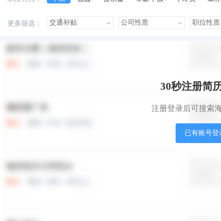
美女多
帅哥多
有提成
有补助
晋升快
更多筛选：
本站职位
盟站职位
30秒注册简
注册登录后可搜索
已有账号登