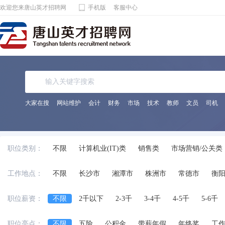
欢迎您来唐山英才招聘网
手机版
客服中心
大家在搜
网站维护
会计
财务
市场
技术
教师
文员
司机
职位类别：
不限
计算机业(IT)类
销售类
市场营销/公关类
电子通讯/电气(器)类
机械(电)/仪表类
金融/保险/
工作地点：
不限
长沙市
湘潭市
株洲市
常德市
衡
化工/制药类
能源动力类
宾馆饭店/餐饮旅游类
法律专业人员类
影视/摄影专业类
编辑/发行类
职位薪资：
不限
2千以下
2-3千
3-4千
4-5千
5-6千
兼职
交通运输服务
工程/机械/能源
服装/纺织
职位亮点：
不限
五险
公积金
带薪年假
年终奖
工