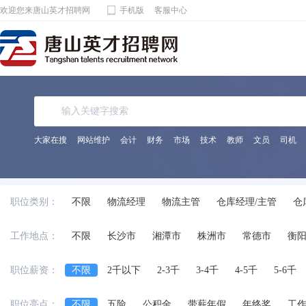
欢迎您来唐山英才招聘网
手机版
客服中心
大家在搜
网站维护
会计
财务
市场
技术
教师
文员
司机
职位类别：
不限
物流经理
物流主管
仓库经理/主管
仓
报关员
其它相关职位
工作地点：
不限
长沙市
湘潭市
株洲市
常德市
衡
职位薪资：
不限
2千以下
2-3千
3-4千
4-5千
5-6千
职位亮点：
不限
五险
公积金
带薪年假
年终奖
工