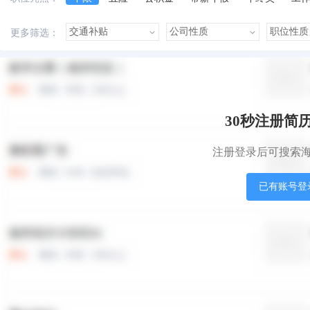
美女多
帅哥多
有提成
有补助
晋升快
更多筛选：
本站职位
盟站职位
30秒注册简
注册登录后可搜索
已有账号登