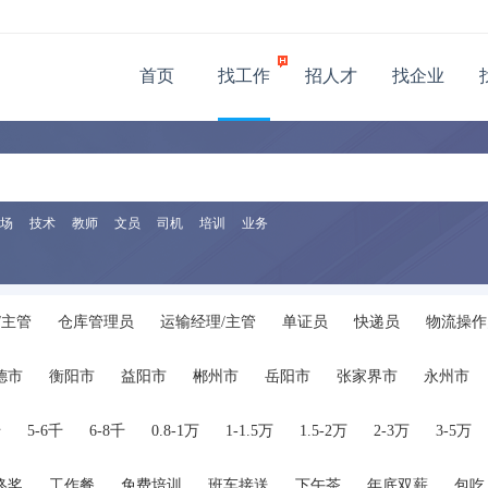
首页
找工作
招人才
找企业
场
技术
教师
文员
司机
培训
业务
/主管
仓库管理员
运输经理/主管
单证员
快递员
物流操作
德市
衡阳市
益阳市
郴州市
岳阳市
张家界市
永州市
千
5-6千
6-8千
0.8-1万
1-1.5万
1.5-2万
2-3万
3-5万
终奖
工作餐
免费培训
班车接送
下午茶
年底双薪
包吃