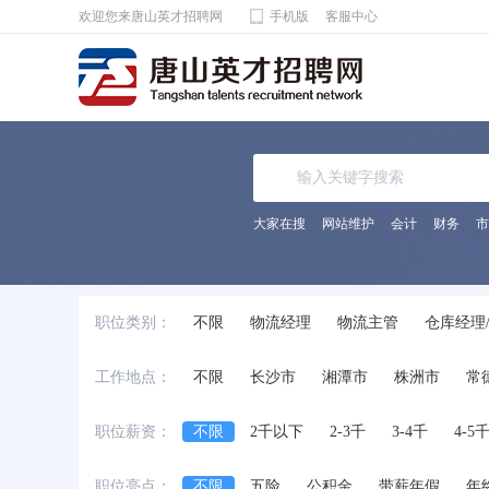
欢迎您来唐山英才招聘网
手机版
客服中心
大家在搜
网站维护
会计
财务
市
职位类别：
不限
物流经理
物流主管
仓库经理
报关员
其它相关职位
工作地点：
不限
长沙市
湘潭市
株洲市
常
职位薪资：
不限
2千以下
2-3千
3-4千
4-5
职位亮点：
不限
五险
公积金
带薪年假
年