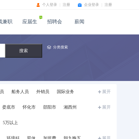
个人登录
|
注册
企业登录
|
注册
找兼职
应届生
招聘会
薪闻
分类搜索
员
船务人员
外销员
国际业务
展开
娄底市
怀化市
邵阳市
湘西州
展开
5万以上
环境好
双休
加班费
朝九晚五
展开