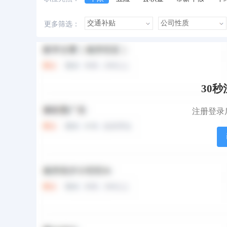
美女多
帅哥多
有提成
有补助
更多筛选：
本站职位
盟站职位
30
注册登录