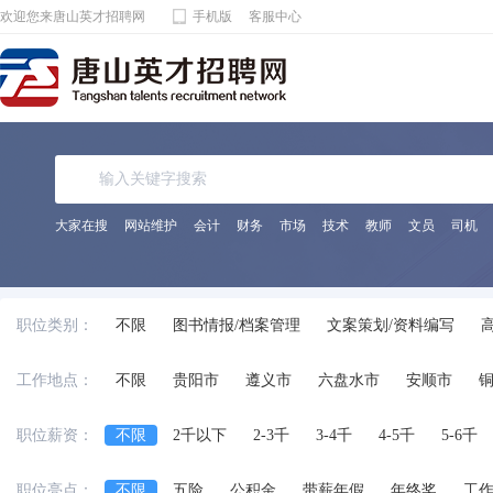
欢迎您来唐山英才招聘网
手机版
客服中心
大家在搜
网站维护
会计
财务
市场
技术
教师
文员
司机
职位类别：
不限
图书情报/档案管理
文案策划/资料编写
工作地点：
不限
贵阳市
遵义市
六盘水市
安顺市
职位薪资：
不限
2千以下
2-3千
3-4千
4-5千
5-6千
职位亮点：
不限
五险
公积金
带薪年假
年终奖
工