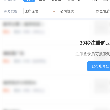
美女多
帅哥多
有提成
有补助
晋升快
更多筛选：
本站职位
盟站职位
30秒注册简
注册登录后可搜索
已有账号登