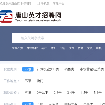
欢迎您来唐山英才招聘网
手机版
客服中心
大家在搜
网站维护
会计
财务
市场
技术
教师
文员
司机
职位类别：
不限
计算机业(IT)类
销售类
市场营销/公关类
电子通讯/电气(器)类
机械(电)/仪表类
金融/保险/
工作地点：
不限
澳门
化工/制药类
能源动力类
宾馆饭店/餐饮旅游类
法律专业人员类
影视/摄影专业类
编辑/发行类
职位薪资：
不限
2千以下
2-3千
3-4千
4-5千
5-6千
兼职
交通运输服务
工程/机械/能源
服装/纺织
职位亮点：
不限
五险
公积金
带薪年假
年终奖
工