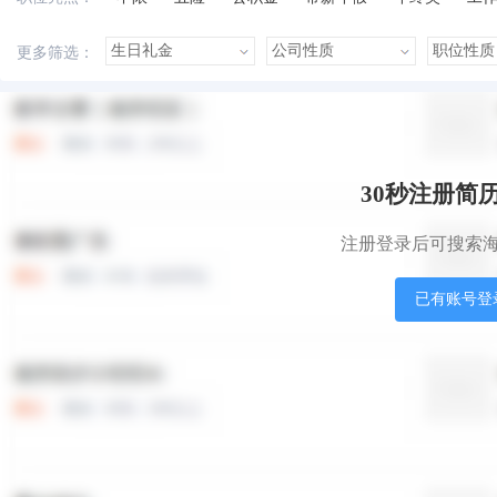
美女多
帅哥多
有提成
有补助
晋升快
更多筛选：
本站职位
盟站职位
30秒注册简
注册登录后可搜索
已有账号登