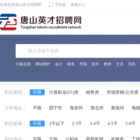
欢迎您来唐山英才招聘网
手机版
客服中心
大家在搜
网站维护
会计
财务
市场
技术
教师
文员
司机
职位类别：
不限
计算机业(IT)类
销售类
市场营销/公关类
电子通讯/电气(器)类
机械(电)/仪表类
金融/保险/
工作地点：
不限
西宁市
海东州
海北州
黄南州
海
化工/制药类
能源动力类
宾馆饭店/餐饮旅游类
法律专业人员类
影视/摄影专业类
编辑/发行类
职位薪资：
不限
2千以下
2-3千
3-4千
4-5千
5-6千
兼职
交通运输服务
工程/机械/能源
服装/纺织
职位亮点：
不限
五险
公积金
带薪年假
年终奖
工