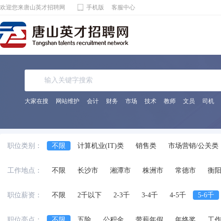
欢迎您来唐山英才招聘网
手机版
客服中心
大家在搜
网站维护
会计
财务
市场
技术
教师
文员
司机
职位类别：
不限
计算机业(IT)类
销售类
市场营销/公关类
电子通讯/电气(器)类
机械(电)/仪表类
金融/保险/
工作地点：
不限
长沙市
湘潭市
株洲市
常德市
衡
化工/制药类
能源动力类
宾馆饭店/餐饮旅游类
法律专业人员类
影视/摄影专业类
编辑/发行类
职位薪资：
不限
2千以下
2-3千
3-4千
4-5千
5-6千
兼职
交通运输服务
工程/机械/能源
服装/纺织
职位亮点：
不限
五险
公积金
带薪年假
年终奖
工