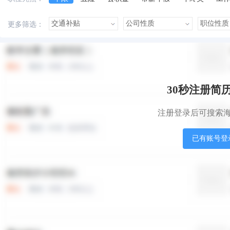
美女多
帅哥多
有提成
有补助
晋升快
更多筛选：
本站职位
盟站职位
30秒注册简
注册登录后可搜索
已有账号登