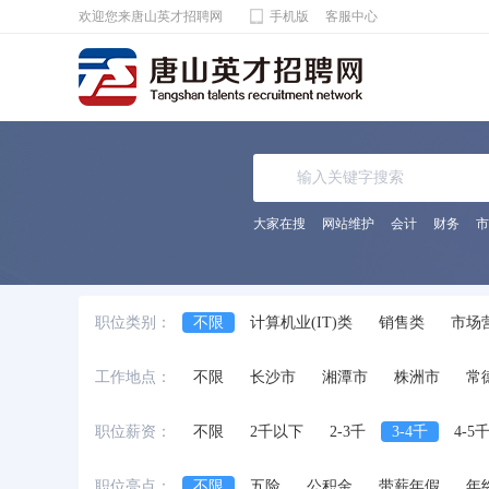
欢迎您来唐山英才招聘网
手机版
客服中心
大家在搜
网站维护
会计
财务
市
职位类别：
不限
计算机业(IT)类
销售类
市场
电子通讯/电气(器)类
机械(电)/仪表类
工作地点：
不限
长沙市
湘潭市
株洲市
常
化工/制药类
能源动力类
宾馆饭店/餐
法律专业人员类
影视/摄影专业类
编
职位薪资：
不限
2千以下
2-3千
3-4千
4-5
兼职
交通运输服务
工程/机械/能源
职位亮点：
不限
五险
公积金
带薪年假
年