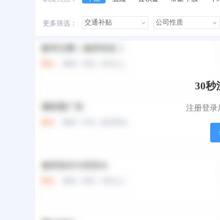
美女多
帅哥多
有提成
有补助
更多筛选：
本站职位
盟站职位
30
注册登录