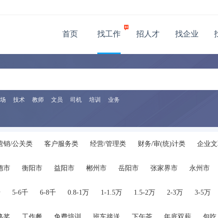
首页
找工作
招人才
找企业
场
技术
教师
文员
司机
培训
业务
营销/公关类
客户服务类
经营/管理类
财务/审(统)计类
企业文
金融/保险/证券类
房地产/建筑施工类
广告(装潢、包装)设计类
德市
衡阳市
益阳市
郴州市
岳阳市
张家界市
永州市
饮旅游类
商店/零售服务类
技工/普工类
轻工类
后勤保障类
辑/发行类
物业管理
保安/家政/其他服务
医院/医疗/护理
汽车
千
5-6千
6-8千
0.8-1万
1-1.5万
1.5-2万
2-3万
3-5万
服装/纺织/皮革
翻译
其他类
终奖
工作餐
免费培训
班车接送
下午茶
年底双薪
包吃