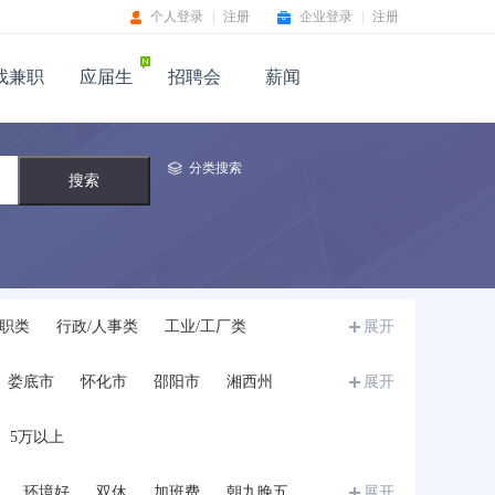
个人登录
|
注册
企业登录
|
注册
找兼职
应届生
招聘会
薪闻
分类搜索
职类
行政/人事类
工业/工厂类
展开
文体/教育/培训类
卫生医疗/美容保健类
娄底市
怀化市
邵阳市
湘西州
展开
翻译类
物流/贸易类
咨询/顾问类
科研人员
律师/法务
质量/安全管理
5万以上
环境好
双休
加班费
朝九晚五
展开