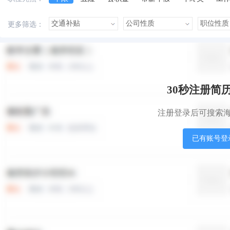
美女多
帅哥多
有提成
有补助
晋升快
更多筛选：
本站职位
盟站职位
30秒注册简
注册登录后可搜索
已有账号登