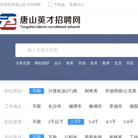
欢迎您来唐山英才招聘网
手机版
客服中心
大家在搜
网站维护
会计
财务
市场
技术
教师
文员
司机
职位类别：
不限
计算机业(IT)类
销售类
市场营销/公关类
电子通讯/电气(器)类
机械(电)/仪表类
金融/保险/
工作地点：
不限
长沙市
湘潭市
株洲市
常德市
衡
化工/制药类
能源动力类
宾馆饭店/餐饮旅游类
法律专业人员类
影视/摄影专业类
编辑/发行类
职位薪资：
不限
2千以下
2-3千
3-4千
4-5千
5-6千
兼职
交通运输服务
工程/机械/能源
服装/纺织
职位亮点：
不限
五险
公积金
带薪年假
年终奖
工