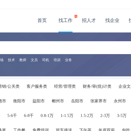
首页
找工作
招人才
找企业
场
技术
教师
文员
司机
培训
业务
营销/公关类
客户服务类
经营/管理类
财务/审(统)计类
企业文
金融/保险/证券类
房地产/建筑施工类
广告(装潢、包装)设计类
德市
衡阳市
益阳市
郴州市
岳阳市
张家界市
永州市
饮旅游类
商店/零售服务类
技工/普工类
轻工类
后勤保障类
辑/发行类
物业管理
保安/家政/其他服务
医院/医疗/护理
汽车
千
5-6千
6-8千
0.8-1万
1-1.5万
1.5-2万
2-3万
3-5万
服装/纺织/皮革
翻译
其他类
终奖
工作餐
免费培训
班车接送
下午茶
年底双薪
包吃