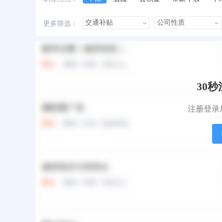
美女多
帅哥多
有提成
有补助
更多筛选：
本站职位
盟站职位
30
注册登录