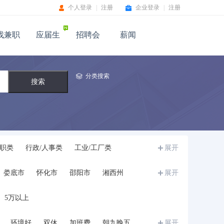
个人登录
|
注册
企业登录
|
注册
找兼职
应届生
招聘会
薪闻
分类搜索
职类
行政/人事类
工业/工厂类
展开
文体/教育/培训类
卫生医疗/美容保健类
娄底市
怀化市
邵阳市
湘西州
展开
翻译类
物流/贸易类
咨询/顾问类
科研人员
律师/法务
质量/安全管理
5万以上
环境好
双休
加班费
朝九晚五
展开