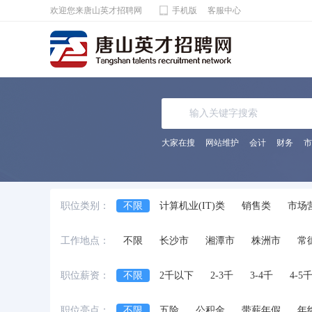
欢迎您来唐山英才招聘网
手机版
客服中心
大家在搜
网站维护
会计
财务
市
职位类别：
不限
计算机业(IT)类
销售类
市场
电子通讯/电气(器)类
机械(电)/仪表类
工作地点：
不限
长沙市
湘潭市
株洲市
常
化工/制药类
能源动力类
宾馆饭店/餐
法律专业人员类
影视/摄影专业类
编
职位薪资：
不限
2千以下
2-3千
3-4千
4-5
兼职
交通运输服务
工程/机械/能源
职位亮点：
不限
五险
公积金
带薪年假
年