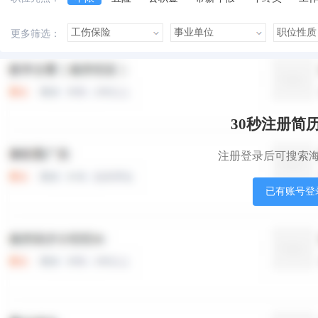
美女多
帅哥多
有提成
有补助
晋升快
更多筛选：
本站职位
盟站职位
30秒注册简
注册登录后可搜索
已有账号登