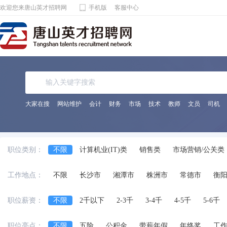
欢迎您来唐山英才招聘网
手机版
客服中心
大家在搜
网站维护
会计
财务
市场
技术
教师
文员
司机
职位类别：
不限
计算机业(IT)类
销售类
市场营销/公关类
电子通讯/电气(器)类
机械(电)/仪表类
金融/保险/
工作地点：
不限
长沙市
湘潭市
株洲市
常德市
衡
化工/制药类
能源动力类
宾馆饭店/餐饮旅游类
法律专业人员类
影视/摄影专业类
编辑/发行类
职位薪资：
不限
2千以下
2-3千
3-4千
4-5千
5-6千
兼职
交通运输服务
工程/机械/能源
服装/纺织
职位亮点：
不限
五险
公积金
带薪年假
年终奖
工